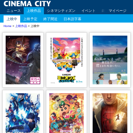
ニュース
上映作品
シネマシティズン
イベント
劇場案内
マイページ
アクセ
上映中
上映予定
終了間近
日本語字幕
Home
>
上映作品
> 上映中