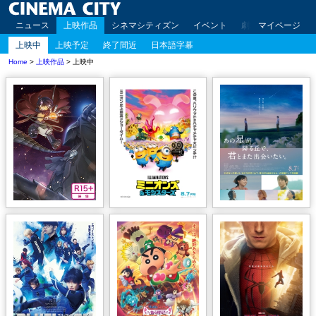
ニュース
上映作品
シネマシティズン
イベント
劇場案内
マイページ
アクセ
上映中
上映予定
終了間近
日本語字幕
Home
>
上映作品
> 上映中