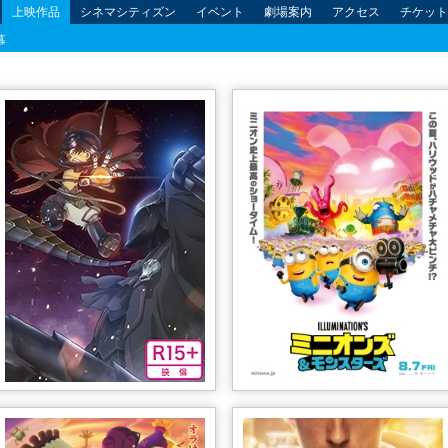
上映作品
シネマシティズン
イベント
劇場案内
アクセス
チケット
幕