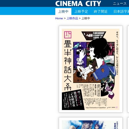
ニュース
上映中
上映予定
終了間近
日本語字
Home
>
上映作品
> 上映中