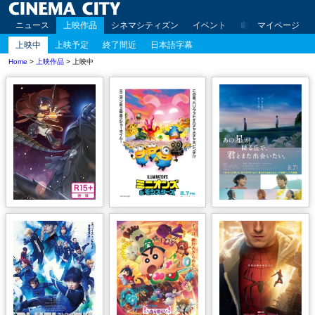
ニュース
上映作品
シネマシティズン
イベント
劇場案内
マイページ
アクセ
上映中
上映予定
終了間近
日本語字幕
Home
>
上映作品
> 上映中