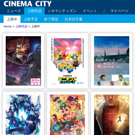
ニュース
上映作品
シネマシティズン
イベント
劇場案内
マイページ
アクセ
上映中
上映予定
終了間近
日本語字幕
Home
>
上映作品
> 上映中