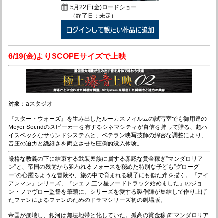
5月22日(金)ロードショー
（終了日：未定）
6/19(金)よりSCOPEサイズで上映
対象：aスタジオ
『スター・ウォーズ』を生み出したルーカスフィルムの試写室でも御用達の
Meyer Soundのスピーカーを有するシネマシティが自信を持って贈る、超ハ
イスペックなサウンドシステムと、ベテラン映写技師の綿密な調整により、
音圧の迫力と繊細さを両立させた圧倒的没入体験。
厳格な教義の下に結束する武装民族に属する寡黙な賞金稼ぎ”マンダロリア
ン”と、帝国の残党から狙われるフォースを秘めた特別な子ども”グローグ
ー”の心躍るような冒険や、旅の中で育まれる親子にも似た絆を描く。『アイ
アンマン』シリーズ、『シェフ 三ツ星フードトラック始めました』のジョ
ン・ファヴロー監督を筆頭に、シリーズを愛する製作陣が集結して作り上げ
たファンによるファンのためのドラマシリーズ初の劇場版。
帝国が崩壊し、銀河は無法地帯と化していた。孤高の賞金稼ぎ“マンダロリア