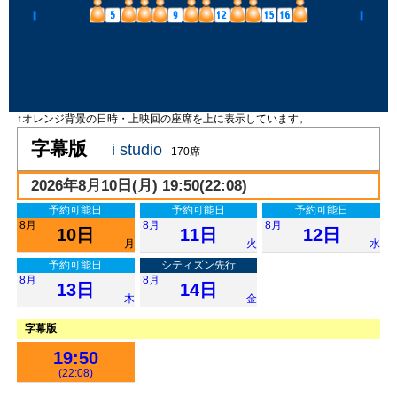
↑オレンジ背景の日時・上映回の座席を上に表示しています。
字幕版
i studio
170席
2026年8月10日(月) 19:50(22:08)
予約可能日
予約可能日
予約可能日
8月
8月
8月
10日
11日
12日
月
火
水
予約可能日
シティズン先行
8月
8月
13日
14日
木
金
字幕版
19:50
(22:08)