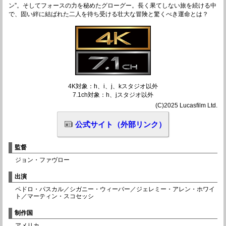
ン”。そしてフォースの力を秘めたグローグー。長く果てしない旅を続ける中
で、固い絆に結ばれた二人を待ち受ける壮大な冒険と驚くべき運命とは？
4K対象：h、i、j、kスタジオ以外
7.1ch対象：h、jスタジオ以外
(C)2025 Lucasfilm Ltd.
公式サイト（外部リンク）
監督
ジョン・ファヴロー
出演
ペドロ・パスカル／シガニー・ウィーバー／ジェレミー・アレン・ホワイ
ト／マーティン・スコセッシ
制作国
アメリカ