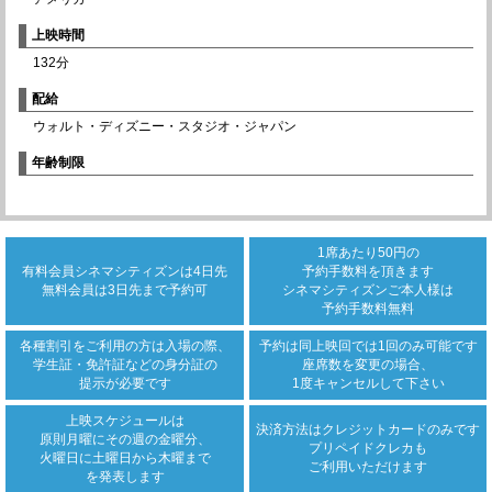
上映時間
132分
配給
ウォルト・ディズニー・スタジオ・ジャパン
年齢制限
1席あたり50円の
有料会員シネマシティズンは
4日先
予約手数料を頂きます
無料会員は3日先まで
予約可
シネマシティズンご本人様は
予約手数料無料
各種割引をご利用の方は
入場の際、
予約は同上映回では
1回のみ可能です
学生証・免許証などの身分証の
座席数を変更の場合、
提示が必要です
1度キャンセルして下さい
上映スケジュールは
決済方法は
クレジットカード
のみです
原則月曜にその週の金曜分、
プリペイドクレカも
火曜日に土曜日から木曜まで
ご利用いただけます
を発表します