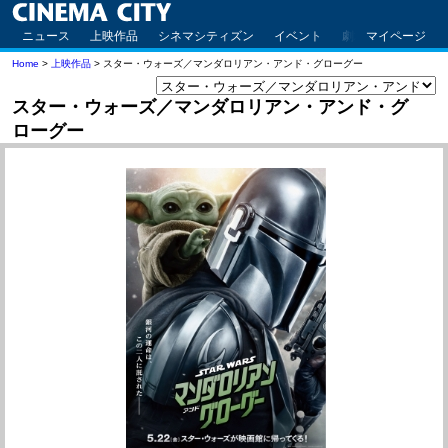
ニュース
上映作品
シネマシティズン
イベント
劇場案内
マイページ
アクセ
Home
>
上映作品
> スター・ウォーズ／マンダロリアン・アンド・グローグー
スター・ウォーズ／マンダロリアン・アンド・グ
ローグー