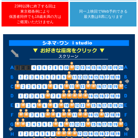
23時以降に終了する回は
東京都条例により
同一上映回で
Web予約できる
保護者同伴でも18歳未満の方は
最大数は8席になります
ご鑑賞いただけません