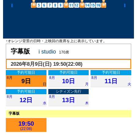
↑オレンジ背景の日時・上映回の座席を上に表示しています。
字幕版
i studio
170席
2026年8月9日(日) 19:50(22:08)
予約可能日
予約可能日
予約可能日
8月
8月
8月
9日
10日
11日
日
月
火
予約可能日
シティズン先行
8月
8月
12日
13日
水
木
字幕版
19:50
(22:08)