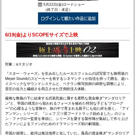
5月22日(金)ロードショー
（終了日：未定）
6/19(金)よりSCOPEサイズで上映
対象：aスタジオ
『スター・ウォーズ』を生み出したルーカスフィルムの試写室でも御用達の
Meyer Soundのスピーカーを有するシネマシティが自信を持って贈る、超ハ
イスペックなサウンドシステムと、ベテラン映写技師の綿密な調整により、
音圧の迫力と繊細さを両立させた圧倒的没入体験。
厳格な教義の下に結束する武装民族に属する寡黙な賞金稼ぎ”マンダロリア
ン”と、帝国の残党から狙われるフォースを秘めた特別な子ども”グローグ
ー”の心躍るような冒険や、旅の中で育まれる親子にも似た絆を描く。『アイ
アンマン』シリーズ、『シェフ 三ツ星フードトラック始めました』のジョ
ン・ファヴロー監督を筆頭に、シリーズを愛する製作陣が集結して作り上げ
たファンによるファンのためのドラマシリーズ初の劇場版。
帝国が崩壊し、銀河は無法地帯と化していた。孤高の賞金稼ぎ“マンダロリア