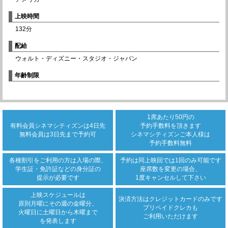
上映時間
132分
配給
ウォルト・ディズニー・スタジオ・ジャパン
年齢制限
1席あたり50円の
有料会員シネマシティズンは
4日先
予約手数料を頂きます
無料会員は3日先まで
予約可
シネマシティズンご本人様は
予約手数料無料
各種割引をご利用の方は
入場の際、
予約は同上映回では
1回のみ可能です
学生証・免許証などの身分証の
座席数を変更の場合、
提示が必要です
1度キャンセルして下さい
上映スケジュールは
決済方法は
クレジットカード
のみです
原則月曜にその週の金曜分、
プリペイドクレカも
火曜日に土曜日から木曜まで
ご利用いただけます
を発表します