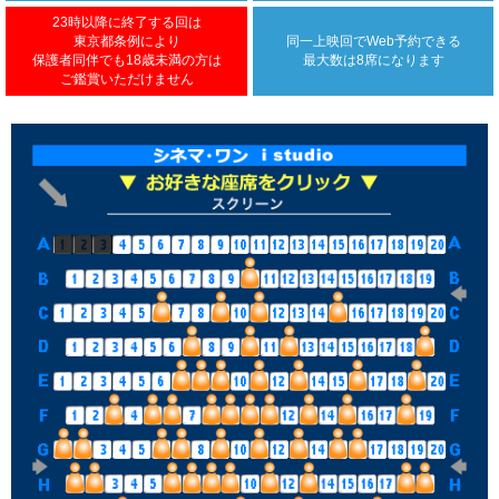
23時以降に終了する回は
東京都条例により
同一上映回で
Web予約できる
保護者同伴でも18歳未満の方は
最大数は8席になります
ご鑑賞いただけません