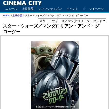
ニュース
上映作品
シネマシティズン
イベント
劇場案内
マイページ
アクセ
Home
>
上映作品
> スター・ウォーズ／マンダロリアン・アンド・グローグー
スター・ウォーズ／マンダロリアン・アンド・グ
ローグー