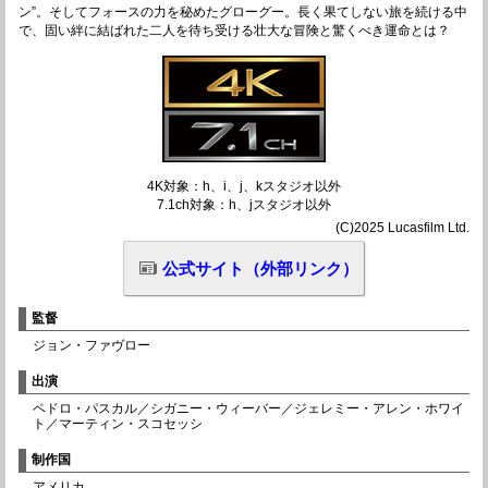
ン”。そしてフォースの力を秘めたグローグー。長く果てしない旅を続ける中
で、固い絆に結ばれた二人を待ち受ける壮大な冒険と驚くべき運命とは？
4K対象：h、i、j、kスタジオ以外
7.1ch対象：h、jスタジオ以外
(C)2025 Lucasfilm Ltd.
公式サイト（外部リンク）
監督
ジョン・ファヴロー
出演
ペドロ・パスカル／シガニー・ウィーバー／ジェレミー・アレン・ホワイ
ト／マーティン・スコセッシ
制作国
アメリカ