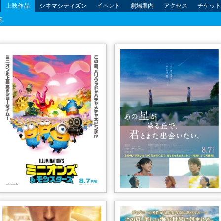
上映作品
シネマシティズン
イベント
劇場案内
アクセス
チケット
幕