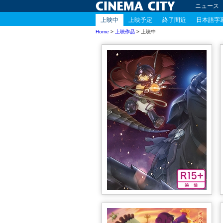
ニュース
上映中
上映予定
終了間近
日本語字
Home
>
上映作品
> 上映中