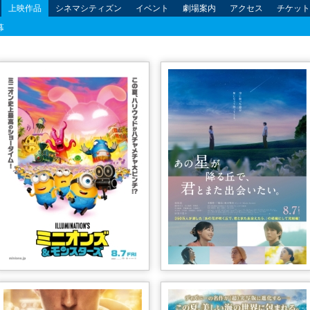
上映作品
シネマシティズン
イベント
劇場案内
アクセス
チケット
幕