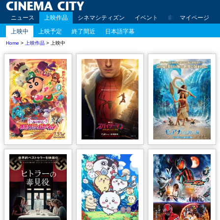
ニュース
上映作品
シネマシティズン
イベント
劇場案内
マイページ
アクセ
上映中
上映予定
終了間近
日本語字幕
Home
>
上映作品
> 上映中