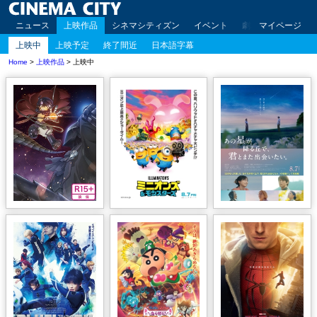
ニュース
上映作品
シネマシティズン
イベント
劇場案内
マイページ
アクセ
上映中
上映予定
終了間近
日本語字幕
Home
>
上映作品
> 上映中