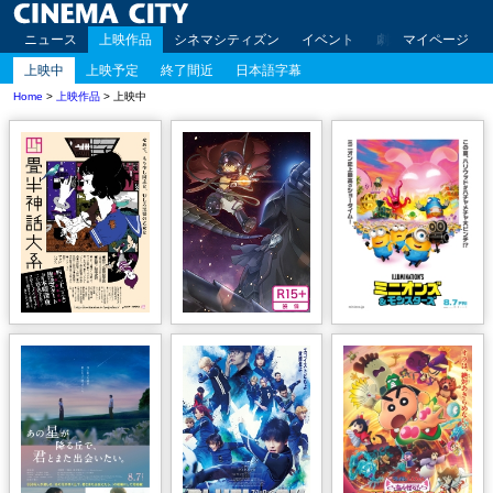
ニュース
上映作品
シネマシティズン
イベント
劇場案内
マイページ
アクセ
上映中
上映予定
終了間近
日本語字幕
Home
>
上映作品
> 上映中