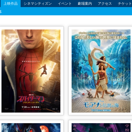
上映作品
シネマシティズン
イベント
劇場案内
アクセス
チケット
幕