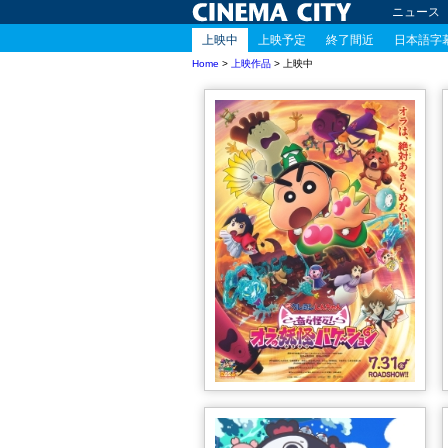
ニュース
上映中
上映予定
終了間近
日本語字
Home
>
上映作品
> 上映中