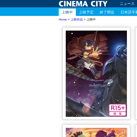
ニュース
上映中
上映予定
終了間近
日本語字
Home
>
上映作品
> 上映中