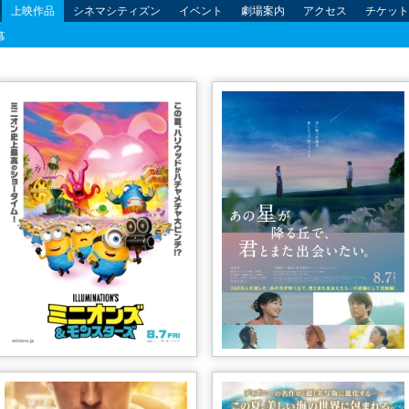
上映作品
シネマシティズン
イベント
劇場案内
アクセス
チケット
幕