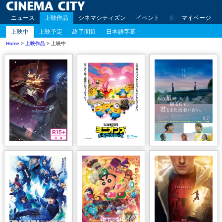
ニュース
上映作品
シネマシティズン
イベント
劇場案内
マイページ
アクセ
上映中
上映予定
終了間近
日本語字幕
Home
>
上映作品
> 上映中