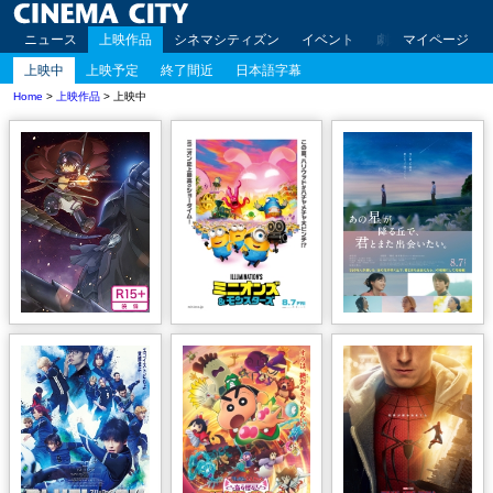
ニュース
上映作品
シネマシティズン
イベント
劇場案内
マイページ
アクセ
上映中
上映予定
終了間近
日本語字幕
Home
>
上映作品
> 上映中