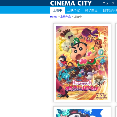
ニュース
上映中
上映予定
終了間近
日本語字
Home
>
上映作品
> 上映中