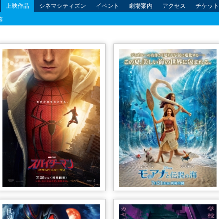
上映作品
シネマシティズン
イベント
劇場案内
アクセス
チケット
幕