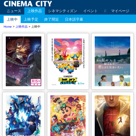
ニュース
上映作品
シネマシティズン
イベント
劇場案内
マイページ
アクセ
上映中
上映予定
終了間近
日本語字幕
Home
>
上映作品
> 上映中