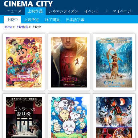
ニュース
上映作品
シネマシティズン
イベント
劇場案内
マイページ
アクセ
上映中
上映予定
終了間近
日本語字幕
Home
>
上映作品
> 上映中