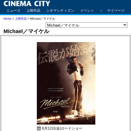
ニュース
上映作品
シネマシティズン
イベント
劇場案内
マイページ
アクセ
Home
>
上映作品
> Michael／マイケル
Michael／マイケル
6月12日(金)ロードショー