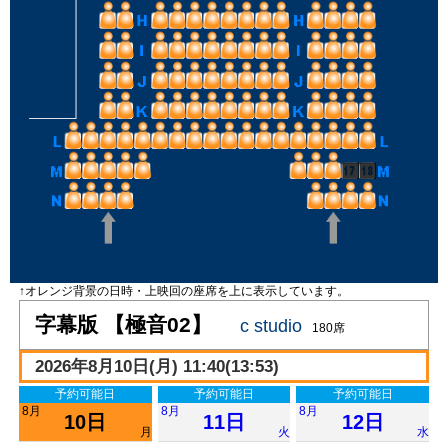
↑オレンジ背景の日時・上映回の座席を上に表示しています。
字幕版 【極音02】
c studio
180席
2026年8月10日(月) 11:40(13:53)
予約可能日
予約可能日
予約可能日
8月
8月
8月
10日
11日
12日
月
火
水