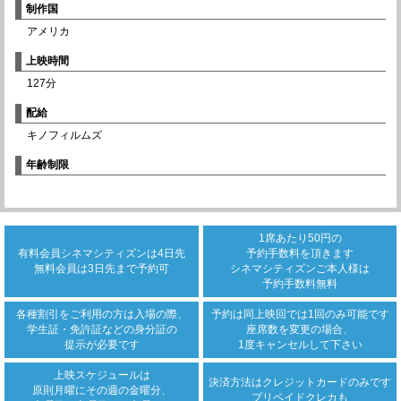
制作国
アメリカ
上映時間
127分
配給
キノフィルムズ
年齢制限
1席あたり50円の
有料会員シネマシティズンは
4日先
予約手数料を頂きます
無料会員は3日先まで
予約可
シネマシティズンご本人様は
予約手数料無料
各種割引をご利用の方は
入場の際、
予約は同上映回では
1回のみ可能です
学生証・免許証などの身分証の
座席数を変更の場合、
提示が必要です
1度キャンセルして下さい
上映スケジュールは
決済方法は
クレジットカード
のみです
原則月曜にその週の金曜分、
プリペイドクレカも