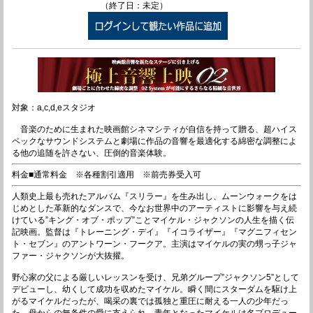
（終了日：未定）
対象：a,c,d,eスタジオ
音楽のために生まれた映画館シネマシティが自信を持って贈る、超ハイス
ペックなサウンドシステムと劇場に作品の音響を最適化する綿密な調整によ
る他の追随を許さない、圧倒的音楽体験。
料金■通常料金 ※各種割引適用 ※前売券受入可
人類史上最も売れたアルバム『スリラー』を生み出し、ムーンウォークをは
じめとした革新的なダンスで、今なお世界中のアーティストに影響を与え続
けている”キング・オブ・ポップ”ことマイケル・ジャクソンの人生を描く伝
記映画。監督は『トレーニング・デイ』『イコライザー』『マグニフィセン
ト・セブン』のアントワーン・フークア。主演はマイケルの実の甥っ子ジャ
ファー・ジャクソンが大抜擢。
野心家の父による厳しいレッスンを受け、兄弟グループ”ジャクソン5”として
デビューし、幼くして成功を収めたマイケル。瞬く間にスターダムを駆け上
がるマイケルだったが、喝采の裏では孤独と重圧に耐える一人の少年だっ