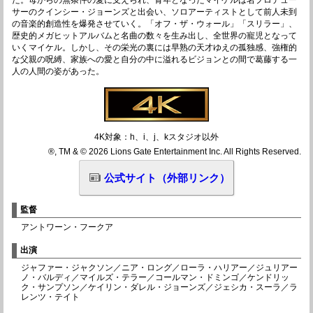
た。母からの無条件の愛に支えられ、青年となったマイケルは名プロデュー
サーのクインシー・ジョーンズと出会い、ソロアーティストとして前人未到
の音楽的創造性を爆発させていく。「オフ・ザ・ウォール」「スリラー」、
歴史的メガヒットアルバムと名曲の数々を生み出し、全世界の寵児となって
いくマイケル。しかし、その栄光の裏には早熟の天才ゆえの孤独感、強権的
な父親の呪縛、家族への愛と自分の中に溢れるビジョンとの間で葛藤する一
人の人間の姿があった。
4K対象：h、i、j、kスタジオ以外
®, TM & © 2026 Lions Gate Entertainment Inc. All Rights Reserved.
公式サイト（外部リンク）
監督
アントワーン・フークア
出演
ジャファー・ジャクソン／ニア・ロング／ローラ・ハリアー／ジュリアー
ノ・バルディ／マイルズ・テラー／コールマン・ドミンゴ／ケンドリッ
ク・サンプソン／ケイリン・ダレル・ジョーンズ／ジェシカ・スーラ／ラ
レンツ・テイト