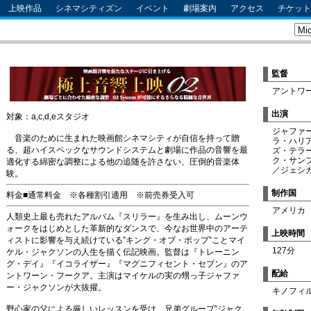
上映作品
シネマシティズン
イベント
劇場案内
アクセス
チケット
監督
アントワ
出演
対象：a,c,d,eスタジオ
ジャファ
音楽のために生まれた映画館シネマシティが自信を持って贈
ラ・ハリ
る、超ハイスペックなサウンドシステムと劇場に作品の音響を最
ズ・テラ
ク・サン
適化する綿密な調整による他の追随を許さない、圧倒的音楽体
／ジェシ
験。
制作国
料金■通常料金 ※各種割引適用 ※前売券受入可
アメリカ
人類史上最も売れたアルバム『スリラー』を生み出し、ムーンウ
ォークをはじめとした革新的なダンスで、今なお世界中のアーテ
上映時間
ィストに影響を与え続けている”キング・オブ・ポップ”ことマイ
127分
ケル・ジャクソンの人生を描く伝記映画。監督は『トレーニン
グ・デイ』『イコライザー』『マグニフィセント・セブン』のア
配給
ントワーン・フークア。主演はマイケルの実の甥っ子ジャファ
ー・ジャクソンが大抜擢。
キノフィ
野心家の父による厳しいレッスンを受け、兄弟グループ”ジャク