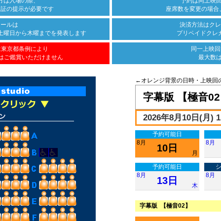
方は
入場の際、
予約は同上映
分証の
提示が必要です
座席数を変更の場合
ュールは
決済方法は
クレ
土曜日から木曜まで
を発表します
プリペイドクレ
は
東京都条例により
同一上映回
は
ご鑑賞いただけません
最大数
←オレンジ背景の日時・上映回
字幕版 【極音0
2026年8月10日(月) 11
予約可能日
8月
8月
10日
月
予約可能日
8月
8月
13日
木
字幕版 【極音02】