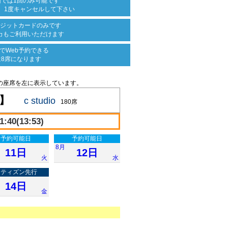
回では
1回のみ可能です
、
1度キャンセルして下さい
ジットカード
のみです
カも
ご利用いただけます
で
Web予約できる
は8席になります
の座席を左に表示しています。
2】
c studio
180席
:40(13:53)
予約可能日
予約可能日
8月
11日
12日
火
水
シティズン先行
14日
金