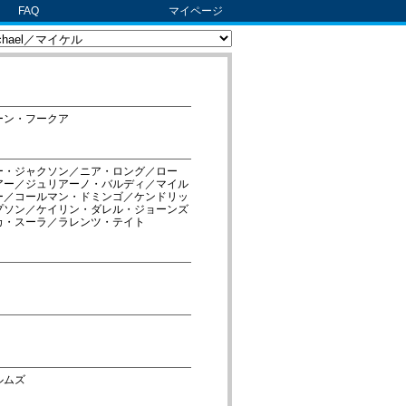
FAQ
マイページ
ーン・フークア
ー・ジャクソン／ニア・ロング／ロー
アー／ジュリアーノ・バルディ／マイル
ー／コールマン・ドミンゴ／ケンドリッ
プソン／ケイリン・ダレル・ジョーンズ
カ・スーラ／ラレンツ・テイト
ルムズ