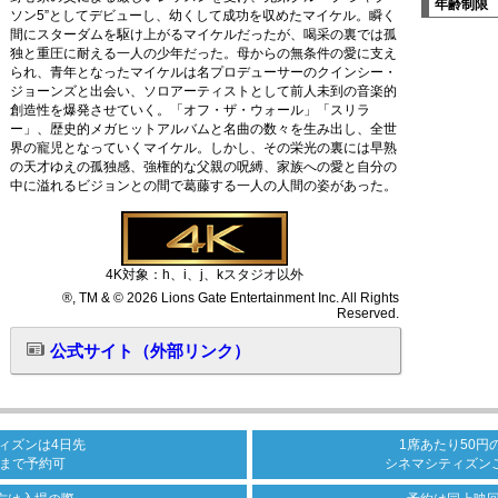
年齢制限
ソン5”としてデビューし、幼くして成功を収めたマイケル。瞬く
間にスターダムを駆け上がるマイケルだったが、喝采の裏では孤
独と重圧に耐える一人の少年だった。母からの無条件の愛に支え
られ、青年となったマイケルは名プロデューサーのクインシー・
ジョーンズと出会い、ソロアーティストとして前人未到の音楽的
創造性を爆発させていく。「オフ・ザ・ウォール」「スリラ
ー」、歴史的メガヒットアルバムと名曲の数々を生み出し、全世
界の寵児となっていくマイケル。しかし、その栄光の裏には早熟
の天才ゆえの孤独感、強権的な父親の呪縛、家族への愛と自分の
中に溢れるビジョンとの間で葛藤する一人の人間の姿があった。
4K対象：h、i、j、kスタジオ以外
®, TM & © 2026 Lions Gate Entertainment Inc. All Rights
Reserved.
公式サイト（外部リンク）
ィズンは
4日先
1席あたり50円
まで
予約可
シネマシティズン