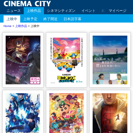
ニュース
上映作品
シネマシティズン
イベント
劇場案内
マイページ
アクセ
上映中
上映予定
終了間近
日本語字幕
Home
>
上映作品
> 上映中