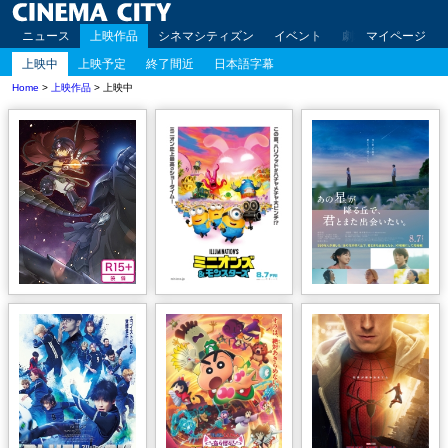
ニュース
上映作品
シネマシティズン
イベント
劇場案内
マイページ
アクセ
上映中
上映予定
終了間近
日本語字幕
Home
>
上映作品
> 上映中