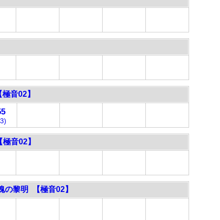
【極音02】
55
3)
 【極音02】
魂の黎明 【極音02】