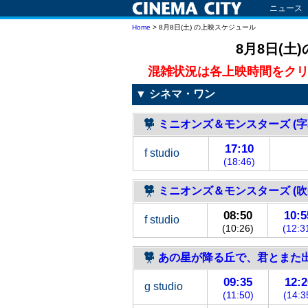
ニュース
Home
> 8月8日(土) の上映スケジュール
8月8日(土)
混雑状況は各上映時間をク
▼ シネマ・ワン
ミニオンズ＆モンスターズ (字
17:10
f studio
(18:46)
ミニオンズ＆モンスターズ (吹
08:50
10:5
f studio
(10:26)
(12:3
あの星が降る丘で、君とまた
09:35
12:2
g studio
(11:50)
(14:3