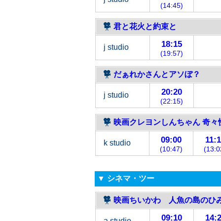
(14:45)
君と花火と約束と
18:15
j studio
(19:57)
だぁれかさんとアソぼ？
20:20
j studio
(22:15)
映画クレヨンしんちゃん 奇々
09:00
11:
k studio
(10:47)
(13:0
▼ シネマ・ツー
映画ちいかわ 人魚の島のひ
09:10
14:
a studio