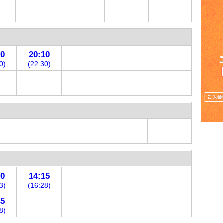
50
20:10
0)
(22:30)
30
14:15
3)
(16:28)
45
8)