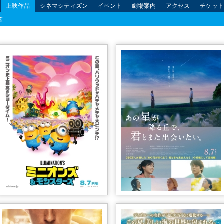
上映作品
シネマシティズン
イベント
劇場案内
アクセス
チケット
幕