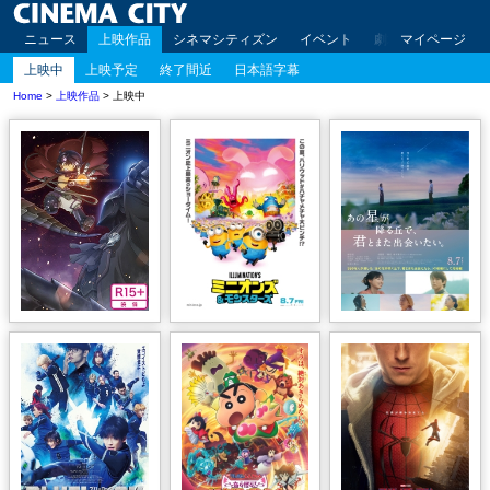
ニュース
上映作品
シネマシティズン
イベント
劇場案内
マイページ
アクセ
上映中
上映予定
終了間近
日本語字幕
Home
>
上映作品
> 上映中