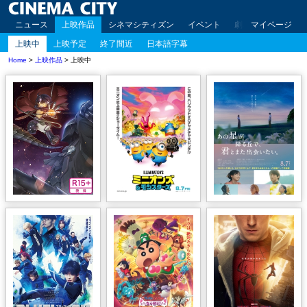
ニュース
上映作品
シネマシティズン
イベント
劇場案内
マイページ
アクセ
上映中
上映予定
終了間近
日本語字幕
Home
>
上映作品
> 上映中