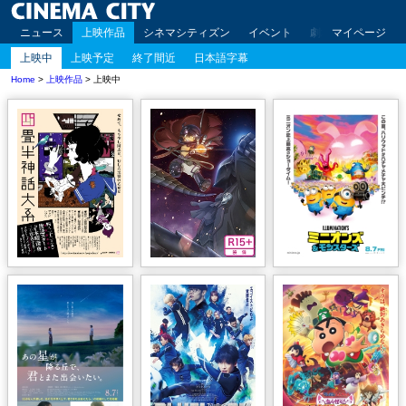
ニュース
上映作品
シネマシティズン
イベント
劇場案内
マイページ
アクセ
上映中
上映予定
終了間近
日本語字幕
Home
>
上映作品
> 上映中