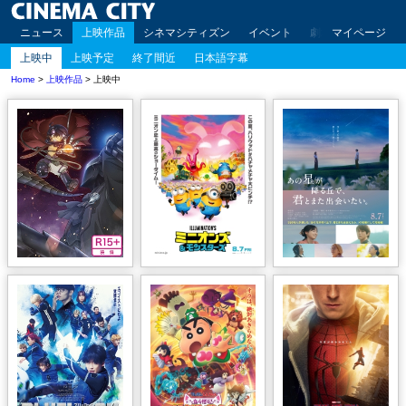
ニュース
上映作品
シネマシティズン
イベント
劇場案内
マイページ
アクセ
上映中
上映予定
終了間近
日本語字幕
Home
>
上映作品
> 上映中