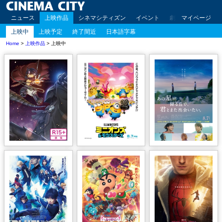
ニュース
上映作品
シネマシティズン
イベント
劇場案内
マイページ
アクセ
上映中
上映予定
終了間近
日本語字幕
Home
>
上映作品
> 上映中