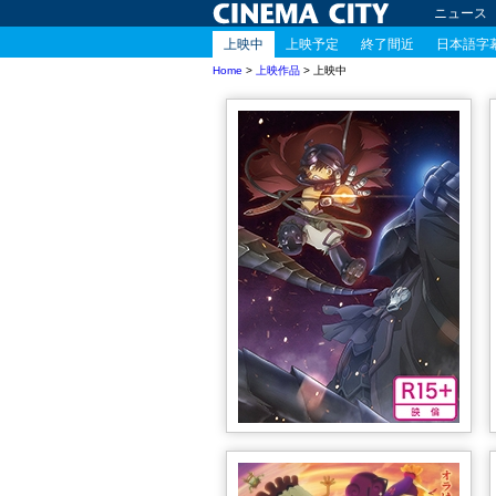
ニュース
上映中
上映予定
終了間近
日本語字
Home
>
上映作品
> 上映中