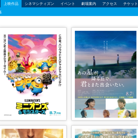
上映作品
シネマシティズン
イベント
劇場案内
アクセス
チケット
幕