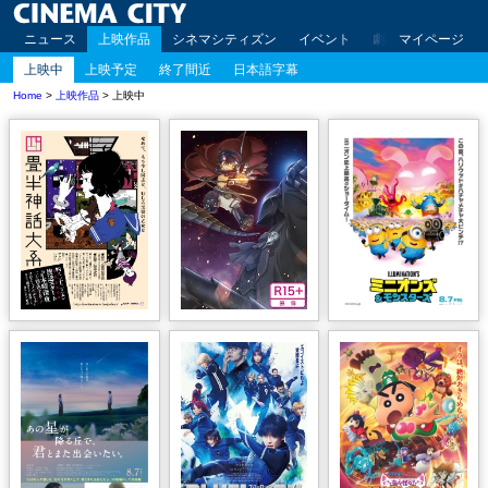
ニュース
上映作品
シネマシティズン
イベント
劇場案内
マイページ
アクセ
上映中
上映予定
終了間近
日本語字幕
Home
>
上映作品
> 上映中