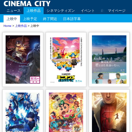
ニュース
上映作品
シネマシティズン
イベント
劇場案内
マイページ
アクセ
上映中
上映予定
終了間近
日本語字幕
Home
>
上映作品
> 上映中