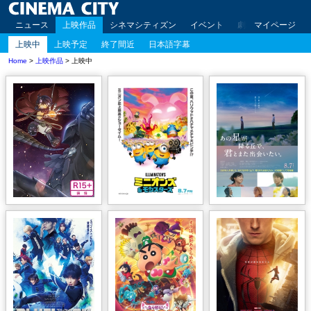
ニュース
上映作品
シネマシティズン
イベント
劇場案内
マイページ
アクセ
上映中
上映予定
終了間近
日本語字幕
Home
>
上映作品
> 上映中