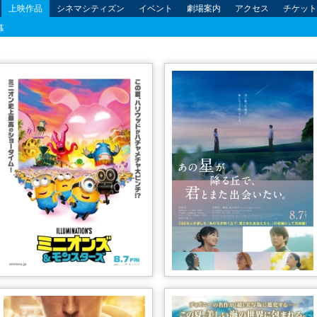
上映作品
シネマシティズン
イベント
劇場案内
アクセス
チケット
幕