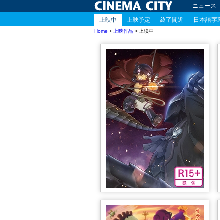
ニュース
上映中
上映予定
終了間近
日本語字
Home
>
上映作品
> 上映中