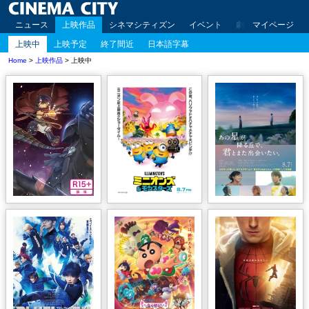
ニュース
上映作品
シネマシティズン
イベント
劇場案内
マイページ
アクセ
上映中
上映予定
終了間近
日本語字幕
Home
>
上映作品
> 上映中