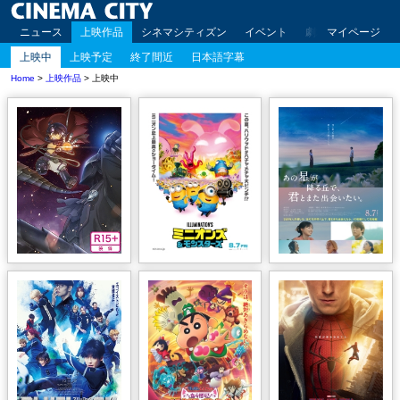
ニュース
上映作品
シネマシティズン
イベント
劇場案内
マイページ
アクセ
上映中
上映予定
終了間近
日本語字幕
Home
>
上映作品
> 上映中