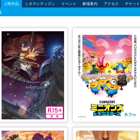
上映作品
シネマシティズン
イベント
劇場案内
アクセス
チケット
幕