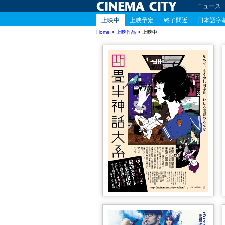
ニュース
上映中
上映予定
終了間近
日本語字
Home
>
上映作品
> 上映中