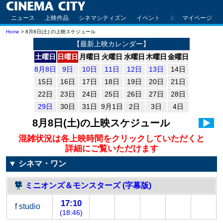
ニュース
上映作品
シネマシティズン
イベント
劇場案内
マイページ
アクセ
Home
> 8月8日(土) の上映スケジュール
【最新上映カレンダー】
土曜日
日曜日
月曜日
火曜日
水曜日
木曜日
金曜日
8月8日
9日
10日
11日
12日
13日
14日
15日
16日
17日
18日
19日
20日
21日
22日
23日
24日
25日
26日
27日
28日
29日
30日
31日
9月1日
2日
3日
4日
8月8日(土)
の上映スケジュール
混雑状況は各上映時間をクリックしていただくと
詳細にご覧いただけます
▼ シネマ・ワン
ミニオンズ＆モンスターズ (字幕版)
17:10
f studio
(18:46)