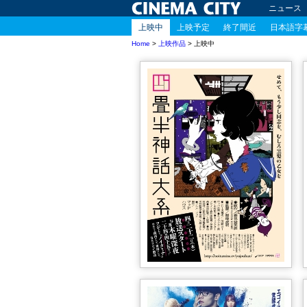
ニュース
上映中
上映予定
終了間近
日本語字
Home
>
上映作品
> 上映中