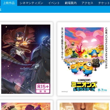
上映作品
シネマシティズン
イベント
劇場案内
アクセス
チケット
幕