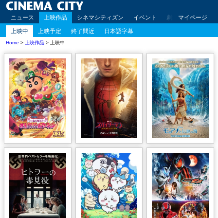
ニュース
上映作品
シネマシティズン
イベント
劇場案内
マイページ
アクセ
上映中
上映予定
終了間近
日本語字幕
Home
>
上映作品
> 上映中