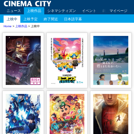
ニュース
上映作品
シネマシティズン
イベント
劇場案内
マイページ
アクセ
上映中
上映予定
終了間近
日本語字幕
Home
>
上映作品
> 上映中