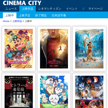
ニュース
上映作品
シネマシティズン
イベント
劇場案内
マイページ
アクセ
上映中
上映予定
終了間近
日本語字幕
Home
>
上映作品
> 上映中